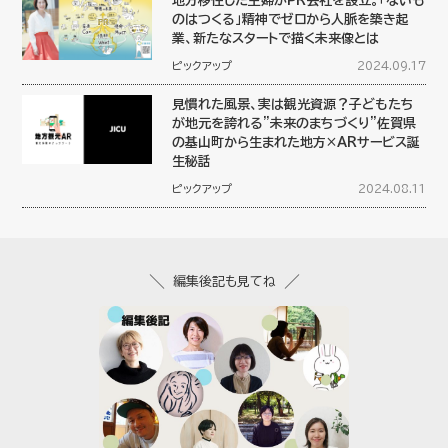
地方移住した主婦がPR会社を設立。「ないも
のはつくる」精神でゼロから人脈を築き起
業、新たなスタートで描く未来像とは
ピックアップ
2024.09.17
見慣れた風景、実は観光資源？子どもたち
が地元を誇れる”未来のまちづくり”佐賀県
の基山町から生まれた地方×ARサービス誕
生秘話
ピックアップ
2024.08.11
編集後記も見てね