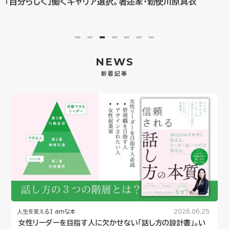
「自分らしく」働くキャリア選択。著述家・勅使川原真衣
1
2
3
4
5
6
7
NEWS
新着記事
人生を変えるI amな本
2026.06.25
女性リーダーを目指す人に欠かせない「話し方の設計書」。い