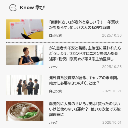
Know 学び
「面倒くさい」が意外と楽しい？！ 年賀状
がもたらす、忙しい大人の特別な時間
自己投資
2025.10.30
がん患者の不安と葛藤。主治医に嫌われたら
どうしよう。セカンドオピニオンを選んだ著
述家・勅使川原真衣が考える主治医探し
ハック
2025.10.23
元外資系投資家が語る、キャリアの未来図。
絶対に必要な３つの「C」とは？
自己投資
2025.10.21
爆発的に人気のせいろ。実は「買ったのはい
いけど使わない」運命？ 使い方次第で万能
調理器に
ハック
2025.10.01