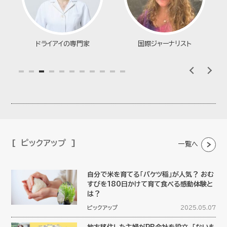
ドライアイの専門家
国際ジャーナリスト
1
2
3
4
5
6
7
8
9
1
1
0
1
ピックアップ
一覧へ
自分で米を育てる「バケツ稲」が人気？ おむ
すびを180日かけて育て食べる感動体験と
は？
ピックアップ
2025.05.07