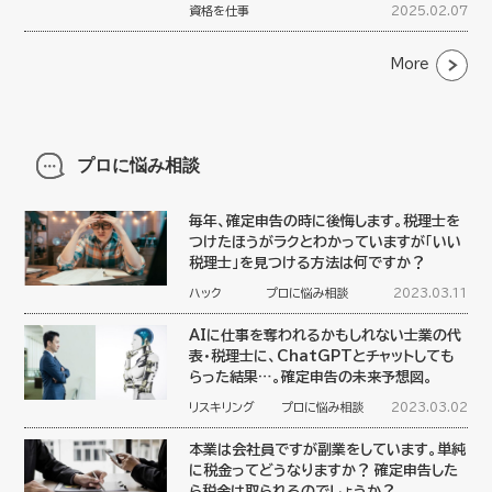
資格を仕事
2025.02.07
More
プロに悩み相談
毎年、確定申告の時に後悔します。税理士を
つけたほうがラクとわかっていますが「いい
税理士」を見つける方法は何ですか？
ハック
プロに悩み相談
2023.03.11
AIに仕事を奪われるかもしれない士業の代
表・税理士に、ChatGPTとチャットしても
らった結果…。確定申告の未来予想図。
リスキリング
プロに悩み相談
2023.03.02
本業は会社員ですが副業をしています。単純
に税金ってどうなりますか？ 確定申告した
ら税金は取られるのでしょうか？