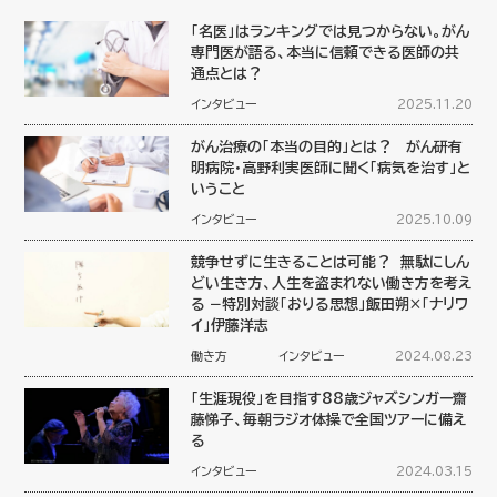
「名医」はランキングでは見つからない。がん
専門医が語る、本当に信頼できる医師の共
通点とは？
インタビュー
2025.11.20
がん治療の「本当の目的」とは？ がん研有
明病院・高野利実医師に聞く「病気を治す」と
いうこと
インタビュー
2025.10.09
競争せずに生きることは可能？ 無駄にしん
どい生き方、人生を盗まれない働き方を考え
る −特別対談「おりる思想」飯田朔×「ナリワ
イ」伊藤洋志
働き方
インタビュー
2024.08.23
「生涯現役」を目指す88歳ジャズシンガー齋
藤悌子、毎朝ラジオ体操で全国ツアーに備え
る
インタビュー
2024.03.15