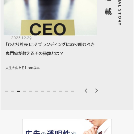
SERIAL STORY
連載
2023.12.29
2023.12.20
「ひとり社長」こそブランディングに取り組むべき
文章は自由にト
専門家が教えるその秘訣とは？
相手に伝わる
人生を変えるI amな本
みらいのとびら 
1
2
3
4
5
6
7
8
9
1
1
1
0
1
2