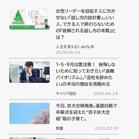
女性リーダーを目指す人に欠か
せない「話し方の設計書」。いい
人、できる人で終わらないため
の『信頼される話し方の本質』と
は？
人生を変えるI amな本
2026.06.25
１・５・９月は要注意！ 後悔しな
いために知っておきたい「退職
バイオリズム」。「会社を辞めた
い」の本当の理由を見極める
キャリア設計
2026.04.24
今日、京大合格発表。進路白紙で
卒業式を迎えた“双子京大合
格”母の子育て。
教養
2026.03.10