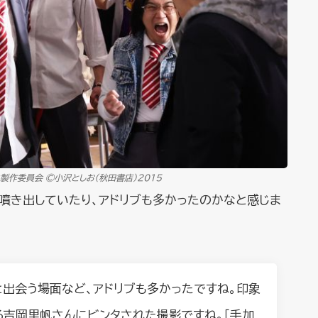
」製作委員会 ©️小沢としお(秋田書店)2015
噴き出していたり、アドリブも多かったのかなと感じま
と出会う場面など、アドリブも多かったですね。印象
る吉岡里帆さんにビンタされた撮影ですね。「手加