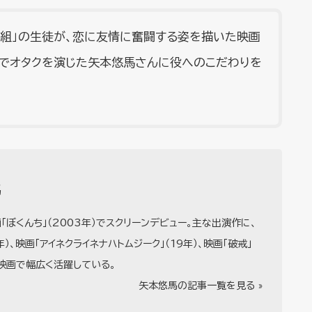
G組」の生徒が、恋に友情に奮闘する姿を描いた映画
全力でオタクを演じた矢本悠馬さんに役へのこだわりを
馬
「ぼくんち」（2003年）でスクリーンデビュー。主な出演作に、
年）、映画「アイネクライネナハトムジーク」（19年）、映画「破戒」
、映画で幅広く活躍している。
矢本悠馬の記事一覧を見る »