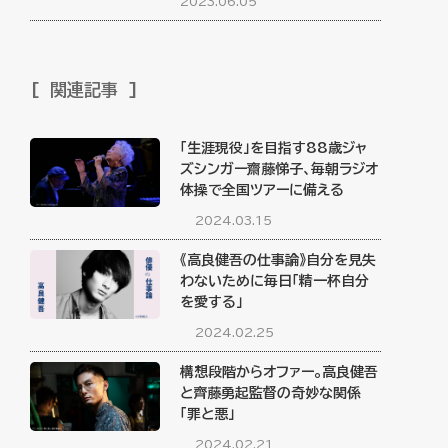
2023.06.05
関連記事
「生涯現役」を目指す88歳ジャ
ズシンガー齋藤悌子、毎朝ラジオ
体操で全国ツアーに備える
2024.03.15
《高良健吾の仕事論》自分を見失
わないために毎日「精一杯自分
を愛する」
2024.02.25
構想段階からオファー。高良健吾
と齊藤勇起監督の奇妙な関係
「罪と悪」
2024.02.21