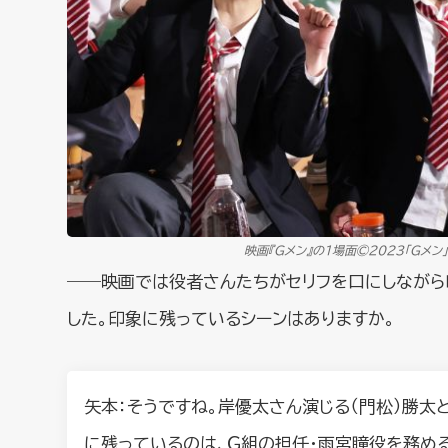
映画『Gメン』の１場面©️2023「Ｇメン
――映画では役者さんたちがセリフを口にしながら
した。印象に残っているシーンはありますか。
矢本：そうですね。岸優太さん演じる（門松）勝太
に残っているのは、Ｇ組の担任・雨宮瞳役を務め