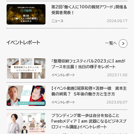
第2回「働く人に100の質問アワード」開催＆
受賞者発表！
ニュース
2024.09.17
イベントレポート
一覧へ
「整理収納フェスティバル2023」にI amが
ブースを出展！当日の様子をレポート
イベントレポート
2023.11.08
【イベント動画】尾原和啓×苫野一徳 資本主
義の終焉？ ５年後の働き方と生き方
イベントレポート
2023.09.07
ブランディング第一歩は自分を知ること
『webメディア I am 武器になるビジネスプ
ロフィール講座』イベントレポート