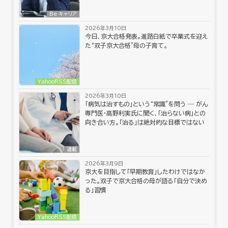
Be キャリア
2026年3月10日
今日、京大合格発表。進路白紙で卒業式を迎え
た“双子京大合格”母の子育て。
YahooRSS配信
2026年3月10日
「病気は治すもの」という“常識”を問う ― がん
専門医・高野利実氏に聞く、「治らない病」との
向き合い方。「治る」は絶対的な目標ではない
連載
2026年3月9日
京大を目指して「早期教育」したわけではなか
った。双子で京大合格の母が語る「自分で決め
る」習慣
YahooRSS配信