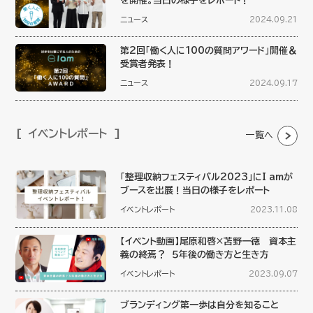
を開催。当日の様子をレポート！
ニュース
2024.09.21
第2回「働く人に100の質問アワード」開催＆
受賞者発表！
ニュース
2024.09.17
イベントレポート
一覧へ
「整理収納フェスティバル2023」にI amが
ブースを出展！当日の様子をレポート
イベントレポート
2023.11.08
【イベント動画】尾原和啓×苫野一徳 資本主
義の終焉？ ５年後の働き方と生き方
イベントレポート
2023.09.07
ブランディング第一歩は自分を知ること