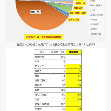
磯部さんが作成した円グラフ。1日の行動を可視化する（本人提供）