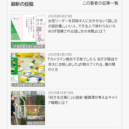
この著者の記事一覧
最新の投稿
2026年6月25日
女性リーダーを目指す人に欠かせない「話し方
の設計書」。いい人、できる人で終わらないた
めの『信頼される話し方の本質』とは？
人生を変えるI amな本
2026年2月25日
『カメラマン視点で子育てしたら 双子が現役で
京大に合格しました』が教えてくれる、親の関
わり方
人生を変えるI amな本
2025年12月18日
「好きを仕事に」小説家・額賀澪が考えるキャリ
ア戦略とは？
Be キャリア