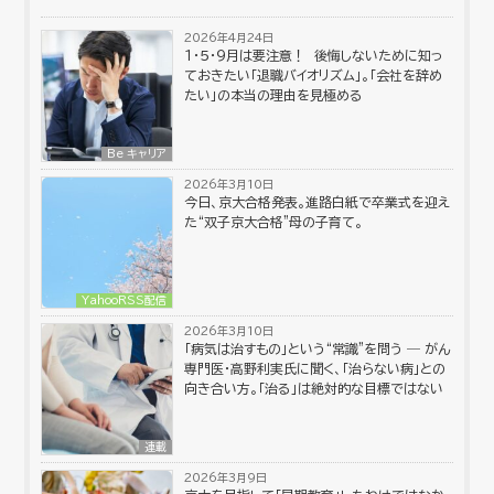
2026年4月24日
１・５・９月は要注意！ 後悔しないために知っ
ておきたい「退職バイオリズム」。「会社を辞め
たい」の本当の理由を見極める
Be キャリア
2026年3月10日
今日、京大合格発表。進路白紙で卒業式を迎え
た“双子京大合格”母の子育て。
YahooRSS配信
2026年3月10日
「病気は治すもの」という“常識”を問う ― がん
専門医・高野利実氏に聞く、「治らない病」との
向き合い方。「治る」は絶対的な目標ではない
連載
2026年3月9日