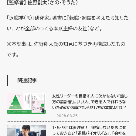
【監修者】 佐野創太（さの・そうた）
「退職学（R）」研究家。著書に『転職・退職を考えたら知りた
いことが全部のってる本』（主婦の友社）など。
※本記事は、佐野創太氏の知見に基づき再構成したもの
です。
関連記事
女性リーダーを目指す人に欠かせない「話し
方の設計書」。いい人、できる人で終わらな
いための『信頼される話し方の本質』とは？
2026.06.25
１・５・９月は要注意！ 後悔しないために知
っておきたい「退職バイオリズム」。「会社を