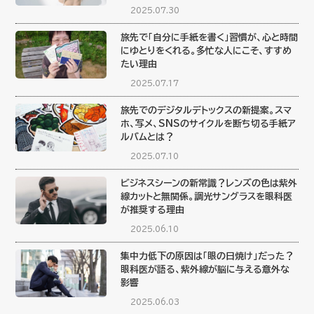
2025.07.30
旅先で「自分に手紙を書く」習慣が、心と時間
にゆとりをくれる。多忙な人にこそ、すすめ
たい理由
2025.07.17
旅先でのデジタルデトックスの新提案。スマ
ホ、写メ、SNSのサイクルを断ち切る手紙ア
ルバムとは？
2025.07.10
ビジネスシーンの新常識？レンズの色は紫外
線カットと無関係。調光サングラスを眼科医
が推奨する理由
2025.06.10
集中力低下の原因は「眼の日焼け」だった？
眼科医が語る、紫外線が脳に与える意外な
影響
2025.06.03