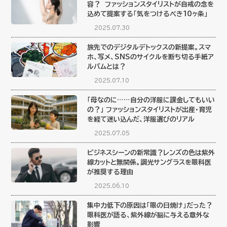
容？ ファッションスタイリストが自戒の念を
込めて提案する「気をつけるべき10ヶ条」
2025.07.30
旅先でのデジタルデトックスの新提案。スマ
ホ、写メ、SNSのサイクルを断ち切る手紙ア
ルバムとは？
2025.07.10
「母なのに……自分の洋服に課金してもいい
の？」 ファッションスタイリストが出産・育児
を経て迷い込んだ、洋服選びのリアル
2025.07.05
ビジネスシーンの新常識？レンズの色は紫外
線カットと無関係。調光サングラスを眼科医
が推奨する理由
2025.06.10
集中力低下の原因は「眼の日焼け」だった？
眼科医が語る、紫外線が脳に与える意外な
影響