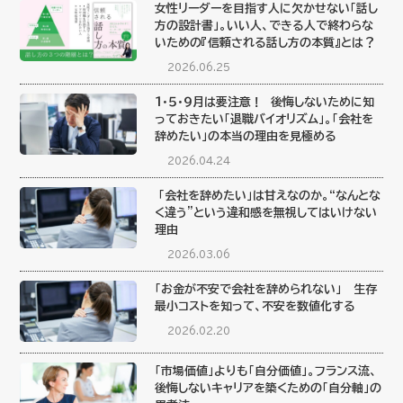
女性リーダーを目指す人に欠かせない「話し
方の設計書」。いい人、できる人で終わらな
いための『信頼される話し方の本質』とは？
2026.06.25
１・５・９月は要注意！ 後悔しないために知
っておきたい「退職バイオリズム」。「会社を
辞めたい」の本当の理由を見極める
2026.04.24
「会社を辞めたい」は甘えなのか。“なんとな
く違う”という違和感を無視してはいけない
理由
2026.03.06
「お金が不安で会社を辞められない」 生存
最小コストを知って、不安を数値化する
2026.02.20
「市場価値」よりも「自分価値」。フランス流、
後悔しないキャリアを築くための「自分軸」の