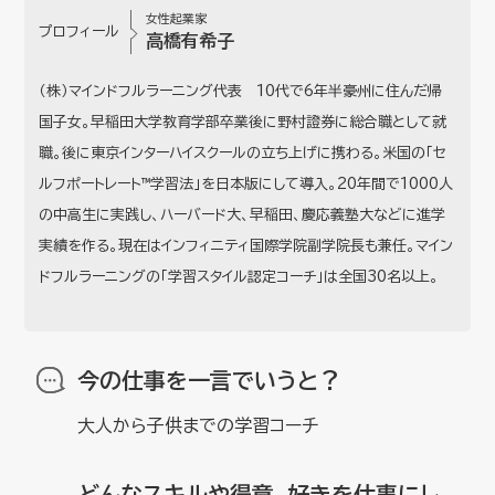
女性起業家
プロフィール
高橋有希子
（株）マインドフルラーニング代表 10代で6年半豪州に住んだ帰
国子女。早稲田大学教育学部卒業後に野村證券に総合職として就
職。後に東京インターハイスクールの立ち上げに携わる。米国の「セ
ルフポートレート™学習法」を日本版にして導入。20年間で1000人
の中高生に実践し、ハーバード大、早稲田、慶応義塾大などに進学
実績を作る。現在はインフィニティ国際学院副学院長も兼任。マイン
ドフルラーニングの「学習スタイル認定コーチ」は全国30名以上。
今の仕事を一言でいうと？
大人から子供までの学習コーチ
どんなスキルや得意、好きを仕事にし