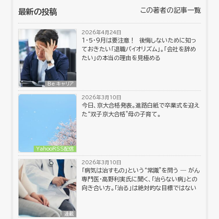
この著者の記事一覧
最新の投稿
2026年4月24日
１・５・９月は要注意！ 後悔しないために知っ
ておきたい「退職バイオリズム」。「会社を辞め
たい」の本当の理由を見極める
Be キャリア
2026年3月10日
今日、京大合格発表。進路白紙で卒業式を迎え
た“双子京大合格”母の子育て。
YahooRSS配信
2026年3月10日
「病気は治すもの」という“常識”を問う ― がん
専門医・高野利実氏に聞く、「治らない病」との
向き合い方。「治る」は絶対的な目標ではない
連載