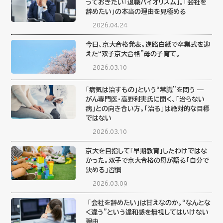
っておきたい「退職バイオリズム」。「会社を
辞めたい」の本当の理由を見極める
2026.04.24
今日、京大合格発表。進路白紙で卒業式を迎
えた“双子京大合格”母の子育て。
2026.03.10
「病気は治すもの」という“常識”を問う ―
がん専門医・高野利実氏に聞く、「治らない
病」との向き合い方。「治る」は絶対的な目標
ではない
2026.03.10
京大を目指して「早期教育」したわけではな
かった。双子で京大合格の母が語る「自分で
決める」習慣
2026.03.09
「会社を辞めたい」は甘えなのか。“なんとな
く違う”という違和感を無視してはいけない
理由