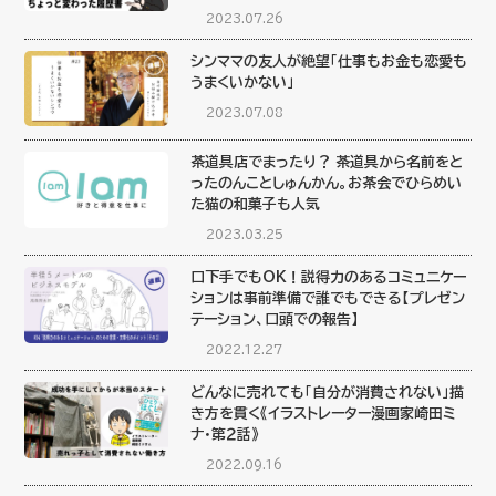
2023.07.26
シンママの友人が絶望「仕事もお金も恋愛も
うまくいかない」
2023.07.08
茶道具店でまったり？ 茶道具から名前をと
ったのんことしゅんかん。お茶会でひらめい
た猫の和菓子も人気
2023.03.25
口下手でもOK！説得力のあるコミュニケー
ションは事前準備で誰でもできる【プレゼン
テーション、口頭での報告】
2022.12.27
どんなに売れても「自分が消費されない」描
き方を貫く《イラストレーター漫画家崎田ミ
ナ・第２話》
2022.09.16