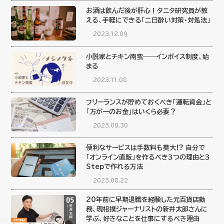
お酒は飲んだ後が肝心！タニタ研究員が教
える、手軽にできる「二日酔い対策・対処法」
2023.12.09
小説家とチキン南蛮――インボイス制度、始
まる
2023.11.08
フリーランスが貯めておくべき「運転資金」と
「万が一のお金」はいくら必要？
2023.09.30
便利なサービスは手数料も莫大!? 自分で
「オンライン直販」を作るべき３つの理由と３
Stepで作れる方法
2023.08.22
20年前に早期退職を経験した元百貨店勤
務、現相撲ジャーナリストの新井太郎さんに
学ぶ、好きなことを仕事にするべき理由