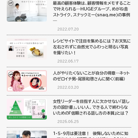
最高の顧客体験は、顧客情報をメモすること
で叶えられる―HUGEグループ、めがね舎
ストライク、スナックミー(snaq.me)の事例
―
2022.07.20
レシピサイトで注目を集めるには？お天気に
左右されずに自然光でふわっと明るい写真
を撮りたい！
2022.06.17
人がやりたくないことが自分の得意―ネット
のゼロイチ男・尾原和啓さんに聞く（前編）
2022.03.20
女性リーダーを目指す人に欠かせない「話し
方の設計書」。いい人、できる人で終わらな
いための『信頼される話し方の本質』とは？
2026.06.25
１・５・９月は要注意！ 後悔しないために知