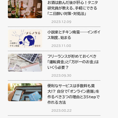
お酒は飲んだ後が肝心！タニタ
研究員が教える、手軽にできる
「二日酔い対策・対処法」
2023.12.09
小説家とチキン南蛮――インボイ
ス制度、始まる
2023.11.08
フリーランスが貯めておくべき
「運転資金」と「万が一のお金」は
いくら必要？
2023.09.30
便利なサービスは手数料も莫
大!? 自分で「オンライン直販」を
作るべき３つの理由と３Stepで
作れる方法
2023.08.22