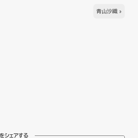
青山沙織
»
をシェアする