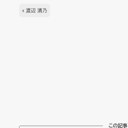
«
渡辺 清乃
この記事