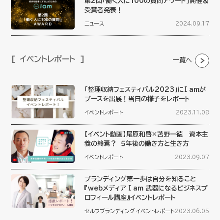
第2回「働く人に100の質問アワード」開催＆
受賞者発表！
ニュース
2024.09.17
イベントレポート
一覧へ
「整理収納フェスティバル2023」にI amが
ブースを出展！当日の様子をレポート
イベントレポート
2023.11.08
【イベント動画】尾原和啓×苫野一徳 資本主
義の終焉？ ５年後の働き方と生き方
イベントレポート
2023.09.07
ブランディング第一歩は自分を知ること
『webメディア I am 武器になるビジネスプ
ロフィール講座』イベントレポート
セルフブランディング
イベントレポート
2023.06.05