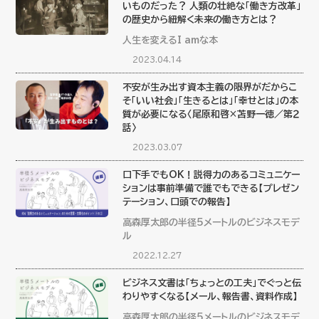
いものだった？ 人類の壮絶な「働き方改革」
の歴史から紐解く未来の働き方とは？
人生を変えるI amな本
2023.04.14
不安が生み出す資本主義の限界がだからこ
そ「いい社会」「生きるとは」「幸せとは」の本
質が必要になる〈尾原和啓×苫野一徳／第２
話〉
2023.03.07
口下手でもOK！説得力のあるコミュニケー
ションは事前準備で誰でもできる【プレゼン
テーション、口頭での報告】
高森厚太郎の半径5メートルのビジネスモデ
ル
2022.12.27
ビジネス文書は「ちょっとの工夫」でぐっと伝
わりやすくなる【メール、報告書、資料作成】
高森厚太郎の半径5メートルのビジネスモデ