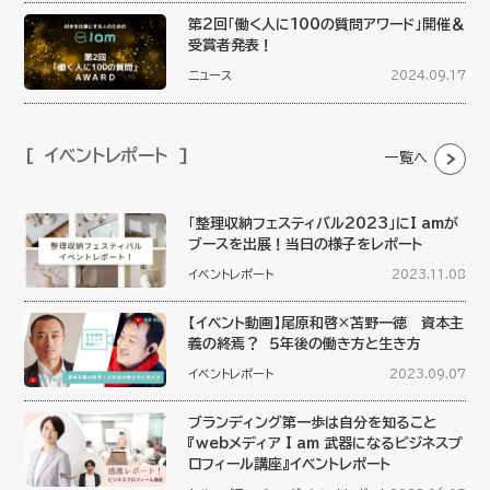
第2回「働く人に100の質問アワード」開催＆
受賞者発表！
ニュース
2024.09.17
イベントレポート
一覧へ
「整理収納フェスティバル2023」にI amが
ブースを出展！当日の様子をレポート
イベントレポート
2023.11.08
【イベント動画】尾原和啓×苫野一徳 資本主
義の終焉？ ５年後の働き方と生き方
イベントレポート
2023.09.07
ブランディング第一歩は自分を知ること
『webメディア I am 武器になるビジネスプ
ロフィール講座』イベントレポート