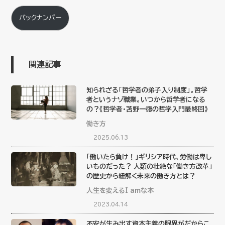
バックナンバー
関連記事
知られざる「哲学者の弟子入り制度」。哲学
者というナゾ職業。いつから哲学者になる
の？《哲学者・苫野一徳の哲学入門最終回》
働き方
2025.06.13
「働いたら負け！」ギリシア時代、労働は卑し
いものだった？ 人類の壮絶な「働き方改革」
の歴史から紐解く未来の働き方とは？
人生を変えるI amな本
2023.04.14
不安が生み出す資本主義の限界がだからこ