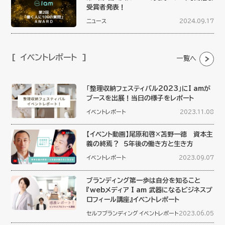
受賞者発表！
ニュース
2024.09.17
イベントレポート
一覧へ
「整理収納フェスティバル2023」にI amが
ブースを出展！当日の様子をレポート
イベントレポート
2023.11.08
【イベント動画】尾原和啓×苫野一徳 資本主
義の終焉？ ５年後の働き方と生き方
イベントレポート
2023.09.07
ブランディング第一歩は自分を知ること
『webメディア I am 武器になるビジネスプ
ロフィール講座』イベントレポート
セルフブランディング
イベントレポート
2023.06.05