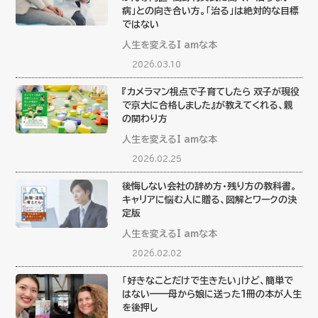
病」との向き合い方。「治る」は絶対的な目標
ではない
人生を変えるI amな本
2026.03.10
『カメラマン視点で子育てしたら 双子が現役
で京大に合格しました』が教えてくれる、親
の関わり方
人生を変えるI amな本
2026.02.25
後悔しない会社の辞め方・残り方の教科書。
キャリアに悩む人に贈る、図解とワークの決
定版
人生を変えるI amな本
2026.02.02
「好きなことだけで生きたい」けど、簡単で
はない——母から娘に送った1冊の本が人生
を後押し