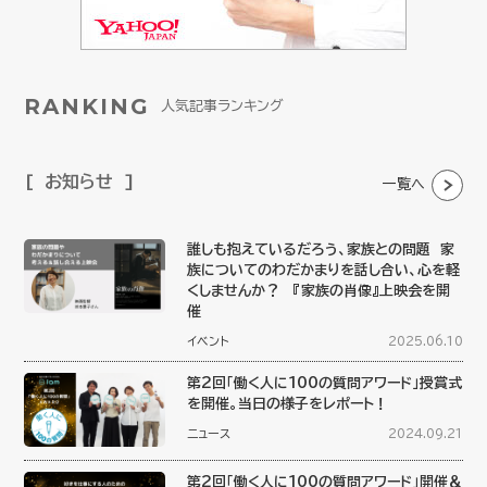
RANKING
人気記事ランキング
お知らせ
一覧へ
誰しも抱えているだろう、家族との問題 家
族についてのわだかまりを話し合い、心を軽
くしませんか？ 『家族の肖像』上映会を開
催
イベント
2025.06.10
第2回「働く人に100の質問アワード」授賞式
を開催。当日の様子をレポート！
ニュース
2024.09.21
第2回「働く人に100の質問アワード」開催＆