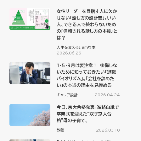
女性リーダーを目指す人に欠か
せない「話し方の設計書」。いい
人、できる人で終わらないため
の『信頼される話し方の本質』と
は？
人生を変えるI amな本
2026.06.25
１・５・９月は要注意！ 後悔しな
いために知っておきたい「退職
バイオリズム」。「会社を辞めた
い」の本当の理由を見極める
キャリア設計
2026.04.24
今日、京大合格発表。進路白紙で
卒業式を迎えた“双子京大合
格”母の子育て。
教養
2026.03.10