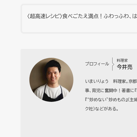
〈超高速レシピ〉食べごたえ満点！ふわっふわ、
料理家
プロフィール
今井亮
いまいりょう 料理家。京
事、育児に奮闘中！著書に『
『“炒めない”炒めもの』（主
ク社）などがある。