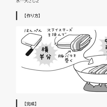
水…大さじ2
【作り方】
【完成】