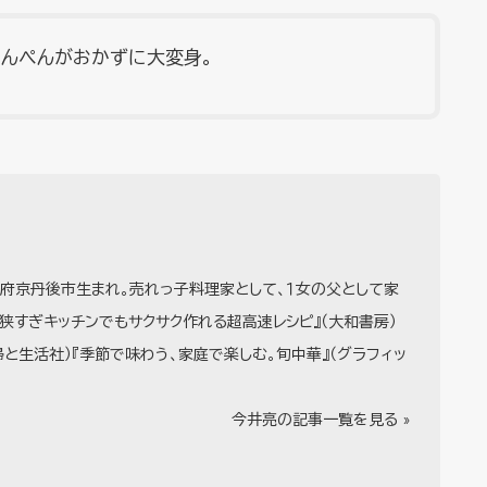
はんぺんがおかずに大変身。
都府京丹後市生まれ。売れっ子料理家として、１女の父として家
狭すぎキッチンでもサクサク作れる超高速レシピ』（大和書房）
婦と生活社）『季節で味わう、家庭で楽しむ。旬中華』（グラフィッ
今井亮の記事一覧を見る »