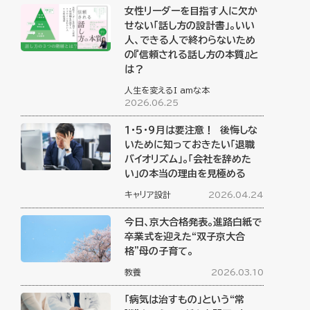
女性リーダーを目指す人に欠か
せない「話し方の設計書」。いい
人、できる人で終わらないため
の『信頼される話し方の本質』と
は？
人生を変えるI amな本
2026.06.25
１・５・９月は要注意！ 後悔しな
いために知っておきたい「退職
バイオリズム」。「会社を辞めた
い」の本当の理由を見極める
キャリア設計
2026.04.24
今日、京大合格発表。進路白紙で
卒業式を迎えた“双子京大合
格”母の子育て。
教養
2026.03.10
「病気は治すもの」という“常