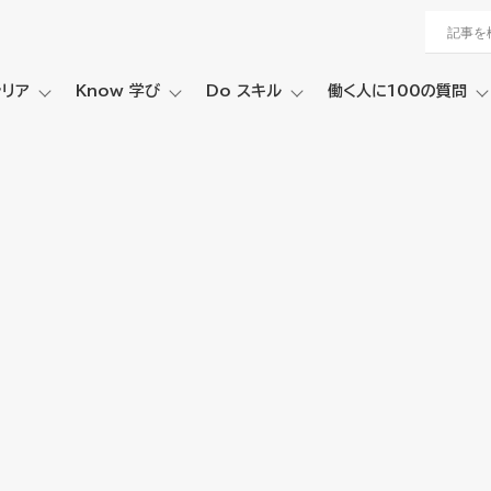
ャリア
Know 学び
Do スキル
働く人に100の質問