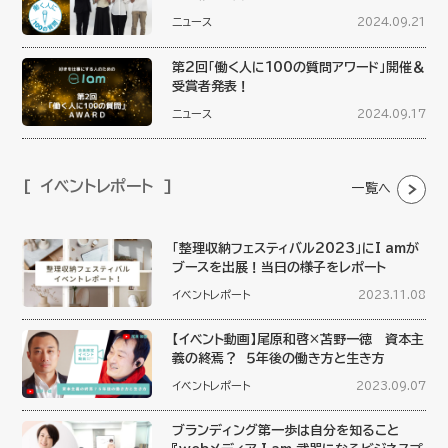
ニュース
2024.09.21
第2回「働く人に100の質問アワード」開催＆
受賞者発表！
ニュース
2024.09.17
イベントレポート
一覧へ
「整理収納フェスティバル2023」にI amが
ブースを出展！当日の様子をレポート
イベントレポート
2023.11.08
【イベント動画】尾原和啓×苫野一徳 資本主
義の終焉？ ５年後の働き方と生き方
イベントレポート
2023.09.07
ブランディング第一歩は自分を知ること