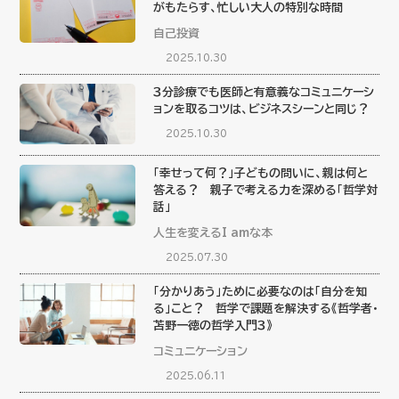
がもたらす、忙しい大人の特別な時間
自己投資
2025.10.30
３分診療でも医師と有意義なコミュニケーシ
ョンを取るコツは、ビジネスシーンと同じ？
2025.10.30
「幸せって何？」子どもの問いに、親は何と
答える？ 親子で考える力を深める「哲学対
話」
人生を変えるI amな本
2025.07.30
「分かりあう」ために必要なのは「自分を知
る」こと？ 哲学で課題を解決する《哲学者・
苫野一徳の哲学入門３》
コミュニケーション
2025.06.11