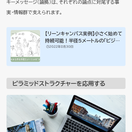
キーメッセージ（論拠）は、それぞれの論点に対尾する事
実・情報群で支えられます。
【リーンキャンバス実例】小さく始めて
持続可能！半径5メートルの「ビジネ
🕒️2022年8月30日
スモデル...
ピラミッドストラクチャーを応用する