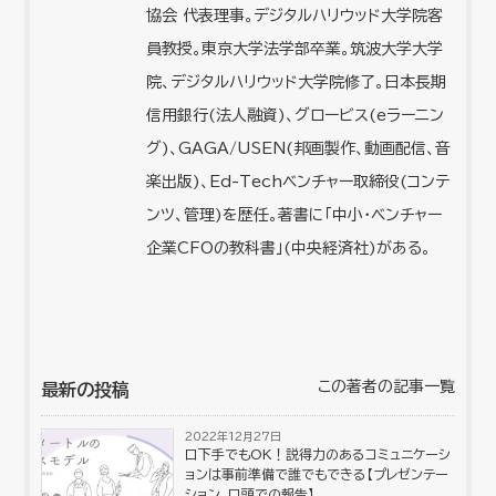
協会 代表理事。デジタルハリウッド大学院客
員教授。東京大学法学部卒業。筑波大学大学
院、デジタルハリウッド大学院修了。日本長期
信用銀行(法人融資)、グロービス(eラーニン
グ)、GAGA/USEN(邦画製作、動画配信、音
楽出版)、Ed-Techベンチャー取締役(コンテ
ンツ、管理)を歴任。著書に「中小・ベンチャー
企業CFOの教科書」(中央経済社)がある。
この著者の記事一覧
最新の投稿
2022年12月27日
口下手でもOK！説得力のあるコミュニケーシ
ョンは事前準備で誰でもできる【プレゼンテー
ション、口頭での報告】