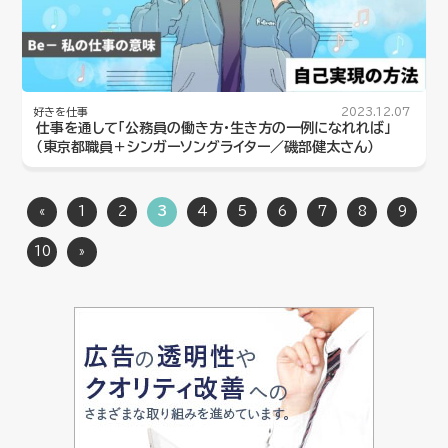
好きを仕事
2023.12.07
仕事を通して「公務員の働き方・生き方の一例になれれば」
（東京都職員＋シンガーソングライター／磯部健太さん）
«
1
2
3
4
5
6
7
8
9
10
»