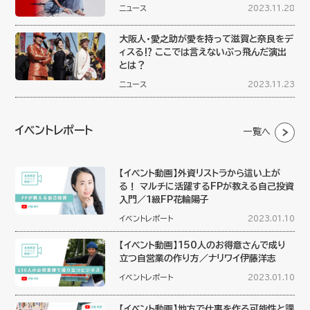
ニュース
2023.11.28
大阪人・愛之助が愛を持って滋賀と奈良をデ
ィスる⁉︎ ここでは言えないぶっ飛んだ演出
とは？
ニュース
2023.11.23
イベントレポート
一覧へ
【イベント動画】外資リストラから這い上が
る！ マルチに活躍するFPが教える自己投資
入門／１級FP花輪陽子
イベントレポート
2023.01.10
【イベント動画】150人のお得意さんで成り
立つ自営業の作り方／ナリワイ伊藤洋志
イベントレポート
2023.01.10
【イベント動画】地方で仕事を作る可能性と課