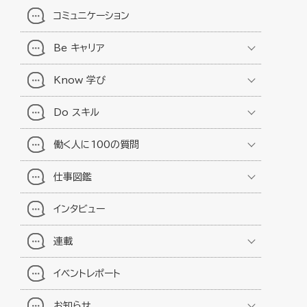
コミュニケーション
Be キャリア
Know 学び
Do スキル
働く人に100の質問
仕事図鑑
インタビュー
連載
イベントレポート
お知らせ