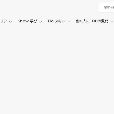
ャリア
Know 学び
Do スキル
働く人に100の質問