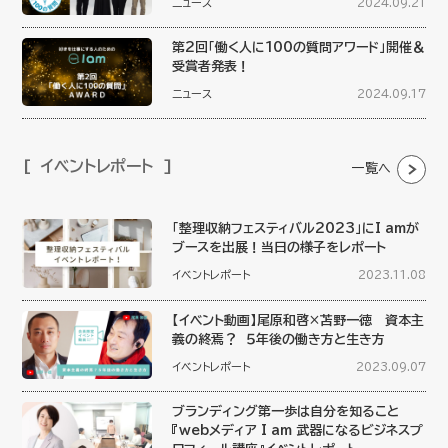
ニュース
2024.09.21
第2回「働く人に100の質問アワード」開催＆
受賞者発表！
ニュース
2024.09.17
イベントレポート
一覧へ
「整理収納フェスティバル2023」にI amが
ブースを出展！当日の様子をレポート
イベントレポート
2023.11.08
【イベント動画】尾原和啓×苫野一徳 資本主
義の終焉？ ５年後の働き方と生き方
イベントレポート
2023.09.07
ブランディング第一歩は自分を知ること
『webメディア I am 武器になるビジネスプ