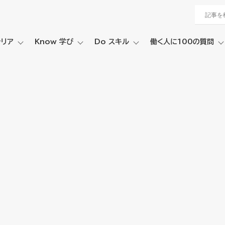
ャリア
Know 学び
Do スキル
働く人に100の質問