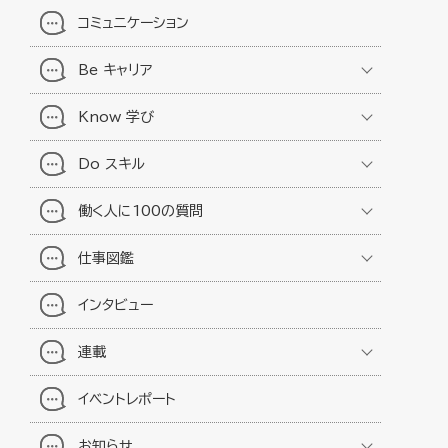
コミュニケーション
Be キャリア
Know 学び
Do スキル
働く人に100の質問
仕事図鑑
インタビュー
連載
イベントレポート
お知らせ