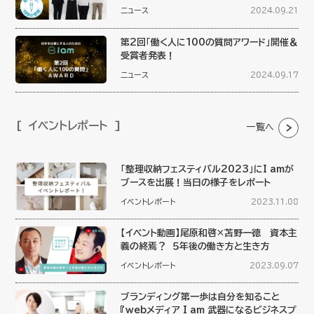
ニュース
2024.09.21
第2回「働く人に100の質問アワード」開催＆
受賞者発表！
ニュース
2024.09.17
イベントレポート
一覧へ
「整理収納フェスティバル2023」にI amが
ブースを出展！当日の様子をレポート
イベントレポート
2023.11.08
【イベント動画】尾原和啓×苫野一徳 資本主
義の終焉？ ５年後の働き方と生き方
イベントレポート
2023.09.07
ブランディング第一歩は自分を知ること
『webメディア I am 武器になるビジネスプ