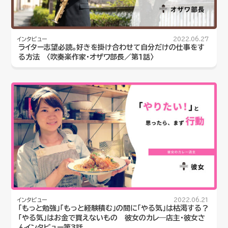
インタビュー
2022.06.27
ライター志望必読。好きを掛け合わせて自分だけの仕事をす
る方法 〈吹奏楽作家・オザワ部長／第１話〉
インタビュー
2022.06.21
「もっと勉強」「もっと経験積む」の間に「やる気」は枯渇する？
「やる気」はお金で買えないもの 彼女のカレ―店主・彼女さ
んインタビュー第3話