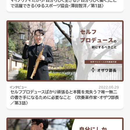
マイノリティだから「自分らしく生きる」「自分らしく働く」こと
で活躍できる〈ゆるスポーツ協会・澤田智洋／第１話〉
インタビュー
2022.06.29
セルフプロデュースばかり頑張ると本質を見失う？唯一無二
の書き手になるために必要なこと 〈吹奏楽作家・オザワ部長
／第３話〉