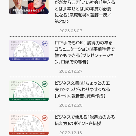
がだからこそ「いい社会」「生きる
とは」「幸せとは」の本質が必要
になる〈尾原和啓×苫野一徳／
第２話〉
2023.03.07
口下手でもOK！説得力のある
コミュニケーションは事前準備で
誰でもできる【プレゼンテーショ
ン、口頭での報告】
2022.12.27
ビジネス文書は「ちょっとの工
夫」でぐっと伝わりやすくなる
【メール、報告書、資料作成】
2022.12.20
ビジネスで使える「説得力のある
伝え方」のポイントを伝授
2022.12.13