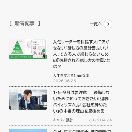
新着記事
一覧へ
女性リーダーを目指す人に欠か
せない「話し方の設計書」。いい
人、できる人で終わらないため
の『信頼される話し方の本質』と
は？
人生を変えるI amな本
2026.06.25
１・５・９月は要注意！ 後悔しな
いために知っておきたい「退職
バイオリズム」。「会社を辞めた
い」の本当の理由を見極める
キャリア設計
2026.04.24
今日、京大合格発表。進路白紙で