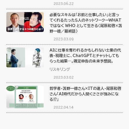
2023.06.22
必要なスキルは「お前と仕事したい」と言っ
てくれるたった５人のネットワークーWHAT
ではなく WHO として生きる〈尾原和啓×苫
野一徳／最終話〉
2023.03.09
AIに仕事を奪われるかもしれない士業の代
表・税理士に、ChatGPTとチャットしても
らった結果…。確定申告の未来予想図。
リスキリング
2023.03.02
哲学者・苫野一徳さん×ITの達人・尾原和啓
さん「AI時代だから人間くささが強みにな
る⁉」
2022.04.14