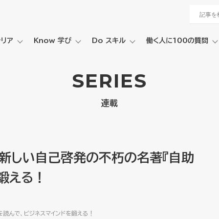
ャリア
Know 学び
Do スキル
働く人に100の質問
SERIES
連載
て新しい自己啓発の不朽の名著『自助
鍛える！
を読んで、ビジネスマインドを鍛える！