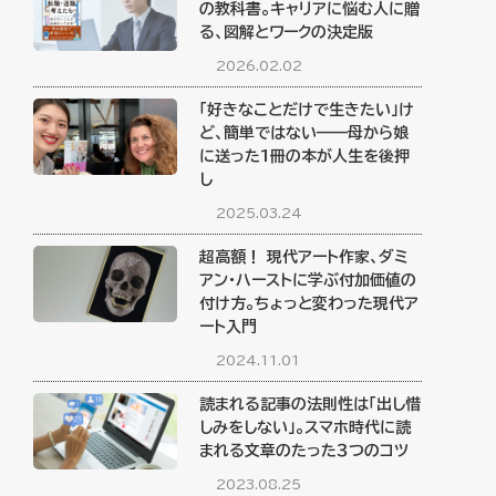
の教科書。キャリアに悩む人に贈
る、図解とワークの決定版
2026.02.02
「好きなことだけで生きたい」け
ど、簡単ではない——母から娘
に送った1冊の本が人生を後押
し
2025.03.24
超高額！ 現代アート作家、ダミ
アン・ハーストに学ぶ付加価値の
付け方。ちょっと変わった現代ア
ート入門
2024.11.01
読まれる記事の法則性は「出し惜
しみをしない」。スマホ時代に読
まれる文章のたった３つのコツ
2023.08.25