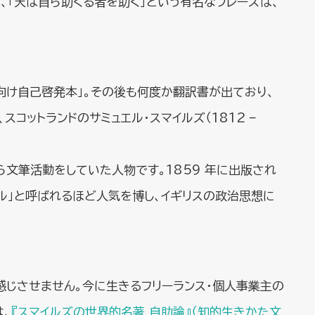
、「天は自ら助くる者を助く」という有名なフレーズは、
ソン向け自己啓発本」。その後も何度か翻訳書が出ており、
コットランドのサミュエル・スマイルズ（1812 –
文筆活動をしていた人物です。1859 年に出版され
ル」と呼ばれるほど人気を博し、イギリスの政治思想に
感じさせません。今に生きるフリーランス・個人事業主の
は、
『スマイルズの世界的名著 自助論』（知的生きかた文