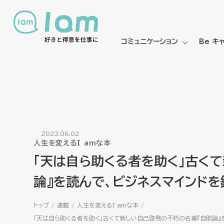
コミュニケーション
Be キ
2023.06.02
人生を変えるI amな本
「天は自ら助くる者を助く」古く
論』を読んで、ビジネスマインドを
トップ
連載
人生を変えるI amな本
「天は自ら助くる者を助く」古くて新しい自己啓発の不朽の名著『自助論』