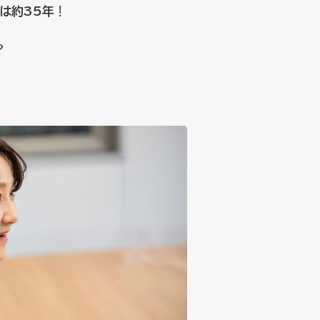
は約35年
！
？