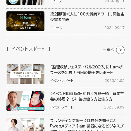
ニュース
2024.09.21
第2回「働く人に100の質問アワード」開催＆
受賞者発表！
ニュース
2024.09.17
イベントレポート
一覧へ
「整理収納フェスティバル2023」にI amが
ブースを出展！当日の様子をレポート
イベントレポート
2023.11.08
【イベント動画】尾原和啓×苫野一徳 資本主
義の終焉？ ５年後の働き方と生き方
イベントレポート
2023.09.07
ブランディング第一歩は自分を知ること
『webメディア I am 武器になるビジネスプ