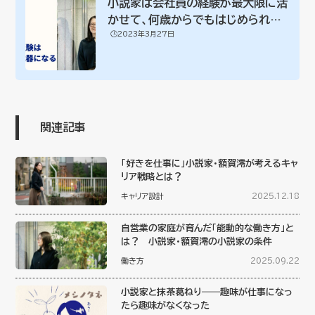
小説家は会社員の経験が最大限に活
かせて、何歳からでもはじめられる
🕒️2023年3月27日
稀有な仕事？...
関連記事
「好きを仕事に」小説家・額賀澪が考えるキャ
リア戦略とは？
キャリア設計
2025.12.18
自営業の家庭が育んだ「能動的な働き方」と
は？ 小説家・額賀澪の小説家の条件
働き方
2025.09.22
小説家と抹茶葛ねり――趣味が仕事になっ
たら趣味がなくなった