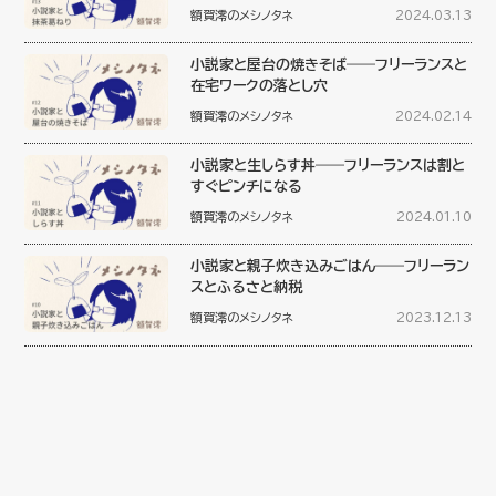
額賀澪のメシノタネ
2024.03.13
小説家と屋台の焼きそば――フリーランスと
在宅ワークの落とし穴
額賀澪のメシノタネ
2024.02.14
小説家と生しらす丼――フリーランスは割と
すぐピンチになる
額賀澪のメシノタネ
2024.01.10
小説家と親子炊き込みごはん――フリーラン
スとふるさと納税
額賀澪のメシノタネ
2023.12.13