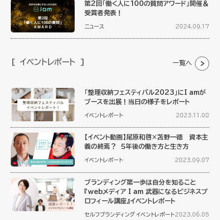
第2回「働く人に100の質問アワード」開催＆
受賞者発表！
ニュース
2024.09.17
イベントレポート
一覧へ
「整理収納フェスティバル2023」にI amが
ブースを出展！当日の様子をレポート
イベントレポート
2023.11.08
【イベント動画】尾原和啓×苫野一徳 資本主
義の終焉？ ５年後の働き方と生き方
イベントレポート
2023.09.07
ブランディング第一歩は自分を知ること
『webメディア I am 武器になるビジネスプ
ロフィール講座』イベントレポート
セルフブランディング
イベントレポート
2023.06.05