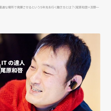
最適な場所で発揮させるという５年先を行く働き方とは？〈尾原和啓×苫野一