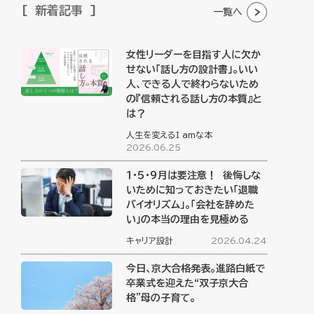
新着記事
一覧へ
女性リーダーを目指す人に欠か
せない「話し方の設計書」。いい
人、できる人で終わらないため
の『信頼される話し方の本質』と
は？
人生を変えるI amな本
2026.06.25
１・５・９月は要注意！ 後悔しな
いために知っておきたい「退職
バイオリズム」。「会社を辞めた
い」の本当の理由を見極める
キャリア設計
2026.04.24
今日、京大合格発表。進路白紙で
卒業式を迎えた“双子京大合
格”母の子育て。