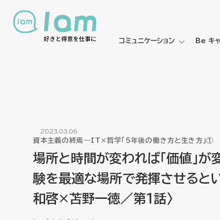
コミュニケーション
Be キ
2023.03.06
資本主義の終焉―IT×哲学「5年後の働き方と生き方」①
場所と時間が変われば「価値」が
験を最適な場所で発揮させるとい
和啓×苫野一徳／第１話〉