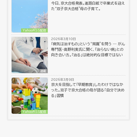
今日、京大合格発表。進路白紙で卒業式を迎え
た“双子京大合格”母の子育て。
YahooRSS配信
2026年3月10日
「病気は治すもの」という“常識”を問う ― がん
専門医・高野利実氏に聞く、「治らない病」との
向き合い方。「治る」は絶対的な目標ではない
連載
2026年3月9日
京大を目指して「早期教育」したわけではなか
った。双子で京大合格の母が語る「自分で決め
る」習慣
YahooRSS配信