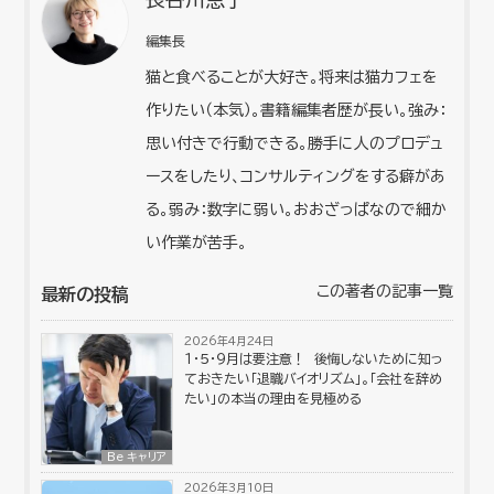
編集長
猫と食べることが大好き。将来は猫カフェを
作りたい（本気）。書籍編集者歴が長い。強み：
思い付きで行動できる。勝手に人のプロデュ
ースをしたり、コンサルティングをする癖があ
る。弱み：数字に弱い。おおざっぱなので細か
い作業が苦手。
この著者の記事一覧
最新の投稿
2026年4月24日
１・５・９月は要注意！ 後悔しないために知っ
ておきたい「退職バイオリズム」。「会社を辞め
たい」の本当の理由を見極める
Be キャリア
2026年3月10日