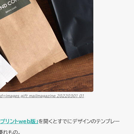
id=images_gift_mailmagazine_20220301_01
プリントweb版」
を開くとすでにデザインのテンプレー
優れもの。