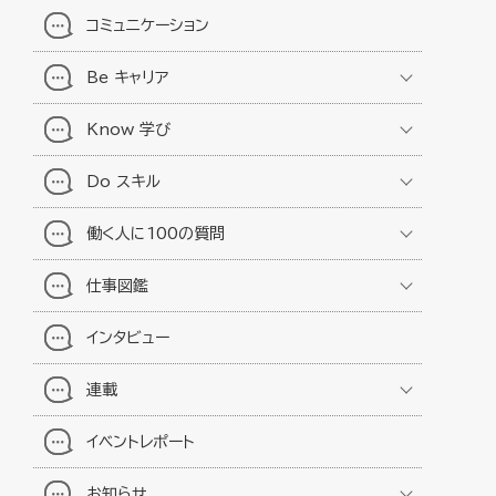
コミュニケーション
Be キャリア
Know 学び
Do スキル
働く人に100の質問
仕事図鑑
インタビュー
連載
イベントレポート
お知らせ