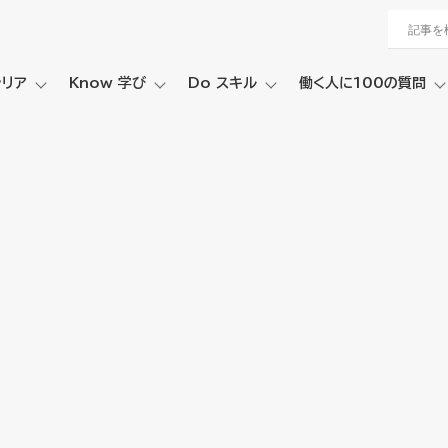
ャリア
Know 学び
Do スキル
働く人に100の質問