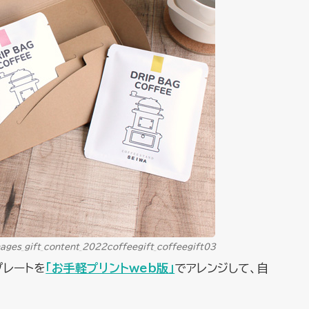
ages_gift_content_2022coffeegift_coffeegift03
プレートを
「お手軽プリントweb版」
でアレンジして、自