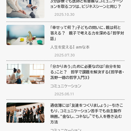
３分診療でも医師と有意義なコミュニケーシ
ョンを取るコツは、ビジネスシーンと同じ？
2025.10.30
「幸せって何？」子どもの問いに、親は何と
答える？ 親子で考える力を深める「哲学対
話」
人生を変えるI amな本
2025.07.30
「分かりあう」ために必要なのは「自分を知
る」こと？ 哲学で課題を解決する《哲学者・
苫野一徳の哲学入門３》
コミュニケーション
2025.06.11
通信簿には「友達をつくりましょう」−引きこ
もり、コミュニケーション苦手でも自主製作
映画。“金なし、コネなし”でも人を巻き込む
方法
コミュニケーション