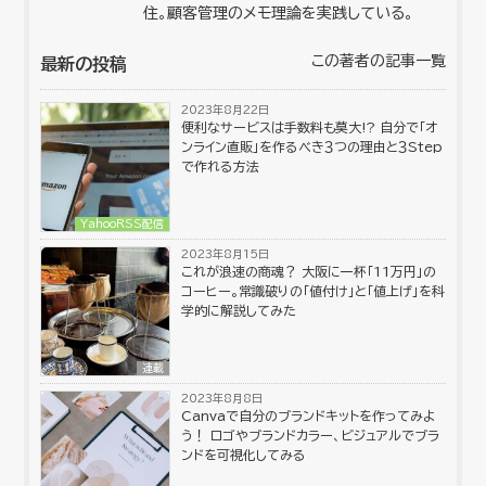
住。顧客管理のメモ理論を実践している。
この著者の記事一覧
最新の投稿
2023年8月22日
便利なサービスは手数料も莫大!? 自分で「オ
ンライン直販」を作るべき３つの理由と３Step
で作れる方法
YahooRSS配信
2023年8月15日
これが浪速の商魂？ 大阪に一杯「11万円」の
コーヒー。常識破りの「値付け」と「値上げ」を科
学的に解説してみた
連載
2023年8月8日
Canvaで自分のブランドキットを作ってみよ
う！ ロゴやブランドカラー、ビジュアルでブラ
ンドを可視化してみる