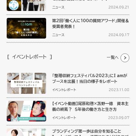
ニュース
2024.09.21
第2回「働く人に100の質問アワード」開催＆
受賞者発表！
ニュース
2024.09.17
イベントレポート
一覧へ
「整理収納フェスティバル2023」にI amが
ブースを出展！当日の様子をレポート
イベントレポート
2023.11.08
【イベント動画】尾原和啓×苫野一徳 資本主
義の終焉？ ５年後の働き方と生き方
イベントレポート
2023.09.07
ブランディング第一歩は自分を知ること