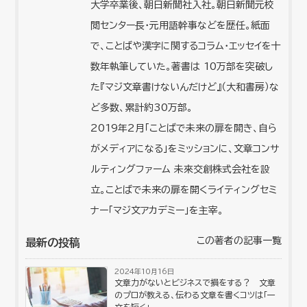
大学卒業後、朝日新聞社入社。朝日新聞元校
閲センター長・元用語幹事などを歴任。紙面
で、ことばや漢字に関するコラム・エッセイを十
数年執筆していた。著書は 10万部を突破し
た『マジ文章書けないんだけど』（大和書房）な
ど多数、累計約30万部。
2019年2月「ことばで未来の扉を開き、自ら
がメディアになる」をミッションに、文章コンサ
ルティングファーム 未來交創株式会社を設
立。ことばで未来の扉を開くライティングセミ
ナー「マジ文アカデミー」を主宰。
この著者の記事一覧
最新の投稿
2024年10月16日
文章力がないとビジネスで損をする？ 文章
のプロが教える、伝わる文章を書くコツは「一
文を短く」