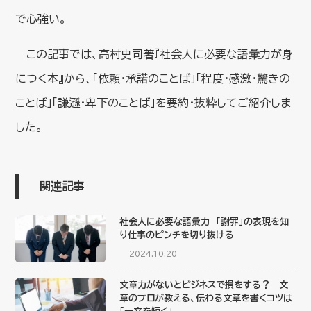
で心強い。
この記事では、高村史司著『社会人に必要な語彙力が身
につく本』から、「依頼・承諾のことば」「程度・感激・驚きの
ことば」「謙遜・卑下のことば」を要約・抜粋してご紹介しま
した。
関連記事
社会人に必要な語彙力 「謝罪」の表現を知
り仕事のピンチを切り抜ける
2024.10.20
文章力がないとビジネスで損をする？ 文
章のプロが教える、伝わる文章を書くコツは