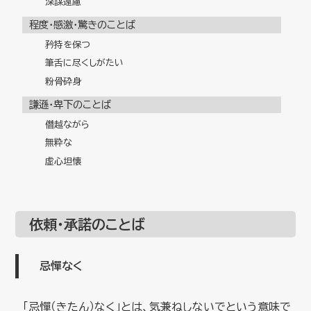
深謀遠慮
程度・感激・驚きのことば
矜持を保つ
筆舌に尽くしがたい
粉骨砕身
謙遜・卑下のことば
僭越ながら
無粋な
虚心坦懐
依頼・承諾のことば
忌憚なく
「忌憚（きたん）なく」とは、気兼ねしないでという意味で