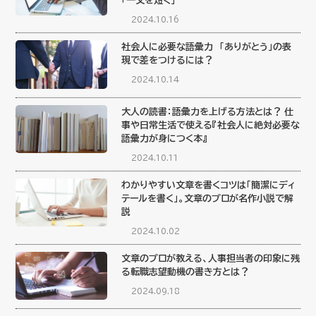
「一文を短く」
2024.10.16
社会人に必要な語彙力 「ありがとう」の表
現で差をつけるには？
2024.10.14
大人の読書：語彙力を上げる方法とは？ 仕
事や日常生活で使える『社会人に絶対必要な
語彙力が身につく本』
2024.10.11
わかりやすい文章を書くコツは「簡潔にディ
テールを書く」。文章のプロが名作小説で解
説
2024.10.02
文章のプロが教える、人事担当者の印象に残
る転職志望動機の書き方とは？
2024.09.18