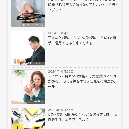
に乗せれば年金に頼らなくてもいいというライ
フプラン
キャリアチェンジ
2024年10月25日
丁寧な「依頼のことば」や「謙遜のことば」で相
手に信用できる印象を与える
Do スキル
2024年10月25日
オバサンに見えない女性には美意識のマインド
がある。40代女性をすてきに見せる魔法のル
ール
Know 学び
2024年10月22日
50代が対人関係のストレスを減らすには？ 我
慢を手放し本音で生きよう