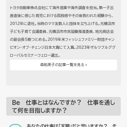
トヨタ自動車株式会社にて海外営業や海外調査を担当。第一子出
産直後に感じた育児における孤独感やその後救われた経験から、
2012年に退社。当時のママ友数人と団体を立ち上げる。元横浜市
子ども子育て会議委員、元横浜市市民協働推進委員、地元商店会
の副会長5期つとめる。2019年米フィッシュファミリー財団チャン
ピオン・オブ・チェンジ日本大賞にて入賞。2023年ザルツブルググ
ローバルセミナーフェロー選出。
森祐美子の記事一覧を見る »
Be 仕事とはなんですか？ 仕事を通し
て何を目指しますか？
あなたの仕事は「天職」だと思いますか？ そ