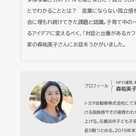
とでわかることとは？ 言葉にならない孤立感
会に埋もれ続けてきた課題と認識。子育て中の
るアイデアに変えるべく、「対話と出番があるカ
家の森祐美子さんにお話をうかがいました。
NPO運営、
プロフィール
森祐美
トヨタ自動車株式会社にて
ける孤独感やその後救われ
上げる。元横浜市子ども子
長5期つとめる。2019年