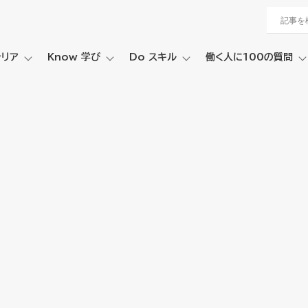
ャリア
Know 学び
Do スキル
働く人に100の質問