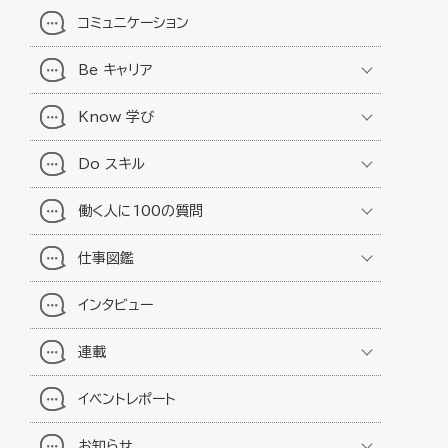
コミュニケーション
Be キャリア
Know 学び
Do スキル
働く人に100の質問
仕事図鑑
インタビュー
連載
イベントレポート
お知らせ