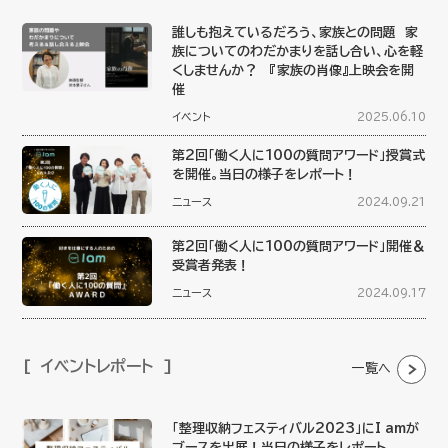
誰しも抱えているだろう、家族との問題 家
族についてのわだかまりを話し合い、心を軽
くしませんか？ 『家族の肖像』上映会を開
催
イベント
2025.06.10
第2回「働く人に100の質問アワード」授賞式
を開催。当日の様子をレポート！
ニュース
2024.09.21
第2回「働く人に100の質問アワード」開催＆
受賞者発表！
ニュース
2024.09.17
イベントレポート
一覧へ
「整理収納フェスティバル2023」にI amが
ブースを出展！当日の様子をレポート