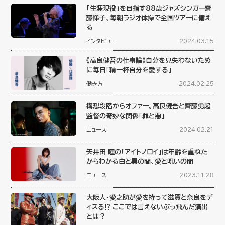
「生涯現役」を目指す88歳ジャズシンガー齋
藤悌子、毎朝ラジオ体操で全国ツアーに備え
る
インタビュー
2024.03.15
《高良健吾の仕事論》自分を見失わないため
に毎日「精一杯自分を愛する」
働き方
2024.02.25
構想段階からオファー。高良健吾と齊藤勇起
監督の奇妙な関係「罪と悪」
ニュース
2024.02.21
矢井田 瞳の「アイトノロイ」は年齢を重ねた
からわかる白と黒の間、愛と呪いの間
ニュース
2023.11.28
大阪人・愛之助が愛を持って滋賀と奈良をデ
ィスる⁉︎ ここでは言えないぶっ飛んだ演出
とは？