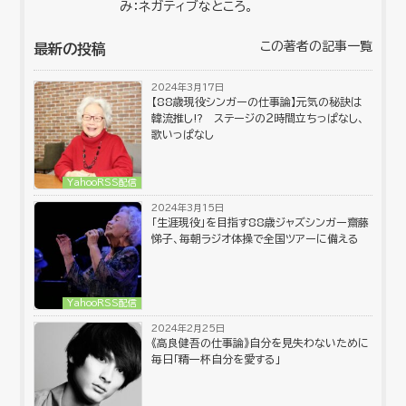
み：ネガティブなところ。
この著者の記事一覧
最新の投稿
2024年3月17日
【88歳現役シンガーの仕事論】元気の秘訣は
韓流推し⁉︎ ステージの２時間立ちっぱなし、
歌いっぱなし
YahooRSS配信
2024年3月15日
「生涯現役」を目指す88歳ジャズシンガー齋藤
悌子、毎朝ラジオ体操で全国ツアーに備える
YahooRSS配信
2024年2月25日
《高良健吾の仕事論》自分を見失わないために
毎日「精一杯自分を愛する」