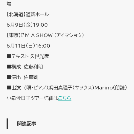
場
【北海道】道新ホール
6月9日（金）19:00
【東京】I’M A SHOW （アイマショウ）
6月11日（日）16:00
■テキスト 久世光彦
■構成 佐藤利明
■演出 佐藤剛
■出演 (唄・ピアノ）浜田真理子（サックス)Marino（朗読）
小泉今日子ツアー詳細は
こちら
関連記事