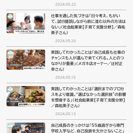
2024.05.22
仕事を通した気づきは「日々考え、もがい
て、試行錯誤しながら前に進む以外の方法は
ない」（社会起業家[子育て支援分野]／森祐
美子さん）
2024.05.20
実践してわかったことは「自己成長も仕事の
チャンスも人が運んで来てくれる。人とのつ
ながりが重要」（メガネ店オーナー／辻村正
幸さん）
2024.05.15
実践してわかったことは「選択までのプロセ
スをより意識。“選ばなかった選択肢”の影響
を想像する」（社会起業家[子育て支援分野]
／森祐美子さん）
2024.05.13
自己成長のきっかけは「55歳過ぎから専門
学校入学など、自己投資を欠かさないこと」