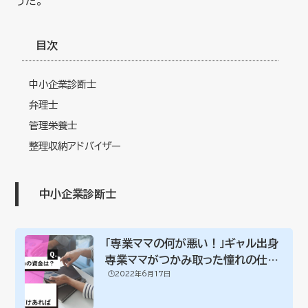
うだ。
目次
中小企業診断士
弁理士
管理栄養士
整理収納アドバイザー
中小企業診断士
「専業ママの何が悪い！」ギャル出身
専業ママがつかみ取った憧れの仕
🕒️2022年6月17日
事 中小企業...