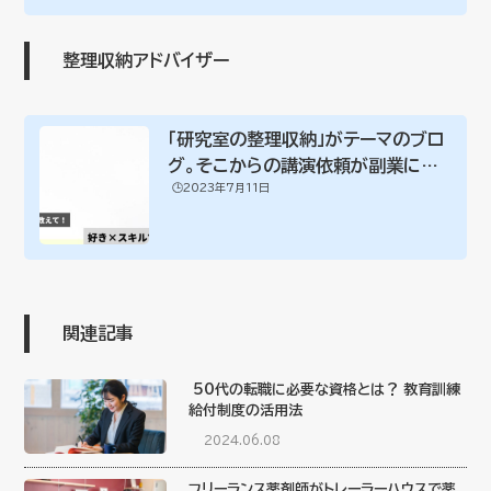
整理収納アドバイザー
「研究室の整理収納」がテーマのブロ
グ。そこからの講演依頼が副業につ
🕒️2023年7月11日
ながった（...
関連記事
50代の転職に必要な資格とは？ 教育訓練
給付制度の活用法
2024.06.08
フリーランス薬剤師がトレーラーハウスで薬