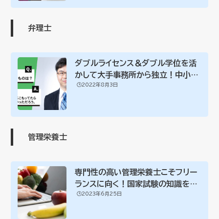
弁理士
ダブルライセンス＆ダブル学位を活
かして大手事務所から独立！中小企
🕒️2022年8月3日
業診断士・弁...
管理栄養士
専門性の高い管理栄養士こそフリー
ランスに向く！国家試験の知識を積
🕒️2023年6月25日
極的に