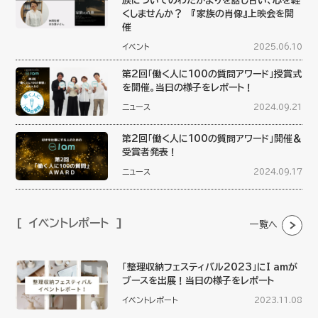
族についてのわだかまりを話し合い、心を軽
くしませんか？ 『家族の肖像』上映会を開
催
イベント
2025.06.10
第2回「働く人に100の質問アワード」授賞式
を開催。当日の様子をレポート！
ニュース
2024.09.21
第2回「働く人に100の質問アワード」開催＆
受賞者発表！
ニュース
2024.09.17
イベントレポート
一覧へ
「整理収納フェスティバル2023」にI amが
ブースを出展！当日の様子をレポート
イベントレポート
2023.11.08