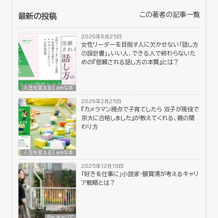
この著者の記事一覧
最新の投稿
2026年6月25日
女性リーダーを目指す人に欠かせない「話し方
の設計書」。いい人、できる人で終わらないた
めの『信頼される話し方の本質』とは？
人生を変えるI amな本
2026年2月25日
『カメラマン視点で子育てしたら 双子が現役で
京大に合格しました』が教えてくれる、親の関
わり方
人生を変えるI amな本
2025年12月18日
「好きを仕事に」小説家・額賀澪が考えるキャリ
ア戦略とは？
Be キャリア