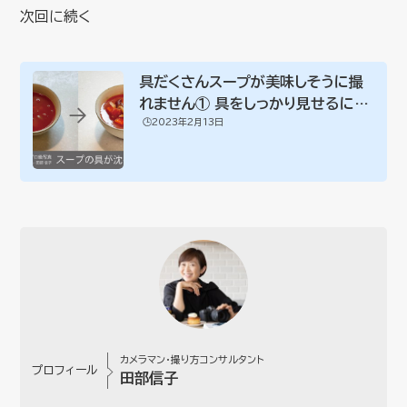
次回に続く
具だくさんスープが美味しそうに撮
れません① 具をしっかり見せるには
🕒️2023年2月13日
大根が必須
カメラマン・撮り方コンサルタント
プロフィール
田部信子