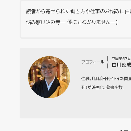
読者から寄せられた働き方や仕事のお悩みに白
悩み駆け込み寺― 僕にもわかりません―】
四国第57
プロフィール
白川密
住職。「ほぼ日刊イトイ新聞」
刊）が映画化。著書多数。