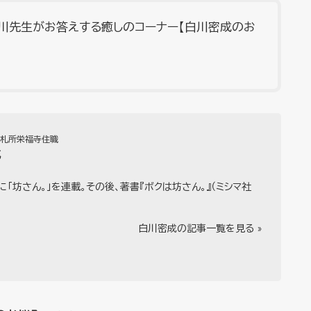
川先生がお答えする癒しのコーナー【白川密成のお
番札所栄福寺住職
成
に「坊さん。」を連載。その後、著書『ボクは坊さん。』（ミシマ社
白川密成の記事一覧を見る »