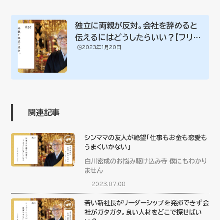
独立に両親が反対。会社を辞めると
伝えるにはどうしたらいい？【フリー
🕒️2023年1月20日
ランスと親...
関連記事
シンママの友人が絶望「仕事もお金も恋愛も
うまくいかない」
白川密成のお悩み駆け込み寺 僕にもわかり
ません
2023.07.08
若い新社長がリーダーシップを発揮できず会
社がガタガタ。良い人材をどこで探せばい