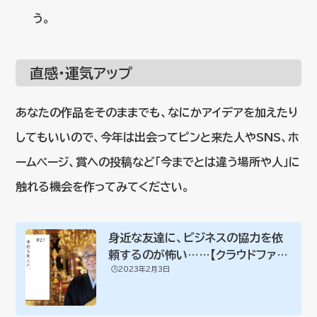
う。
直感・運気アップ
あなたの作品をそのままでも、なにかアイデアを加えたり
してもいいので、今年は出会ってピンと来た人やSNS、ホ
ームページ、賞への投稿など「今までとは違う場所や人」に
触れる機会を作ってみてください。
身近な友達に、ビジネスの協力を依
頼するのが怖い……【クラウドファン
🕒️2023年2月3日
ディング】