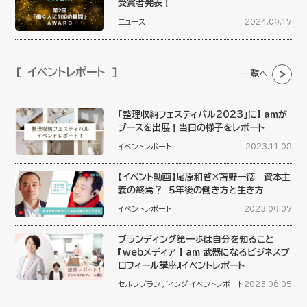
受賞者発表！
ニュース
2024.09.17
イベントレポート
一覧へ
「整理収納フェスティバル2023」にI amが
ブースを出展！当日の様子をレポート
イベントレポート
2023.11.08
【イベント動画】尾原和啓×苫野一徳 資本主
義の終焉？ ５年後の働き方と生き方
イベントレポート
2023.09.07
ブランディング第一歩は自分を知ること
『webメディア I am 武器になるビジネスプ
ロフィール講座』イベントレポート
セルフブランディング
イベントレポート
2023.06.05