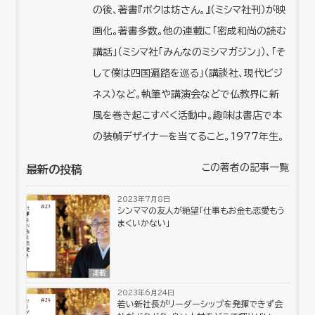
の後、著書『ボクは坊さん。』（ミシマ社刊）が映
画化。著書多数。他の連載に「密成和尚の読む
講話」（ミシマ社「みんなのミシマガジン」）、「そ
して僕は四国遍路を巡る」（講談社、現代ビジ
ネス）など。執筆や講演会などで仏教界に新
風を巻き起こすべく活動中。趣味は書店で本
の装幀デザイナーを当てること。1977年生。
この著者の記事一覧
最新の投稿
2023年7月8日
シンママの友人が絶望「仕事もお金も恋愛もう
まくいかない」
連載
2023年6月24日
若い新社長がリーダーシップを発揮できず会