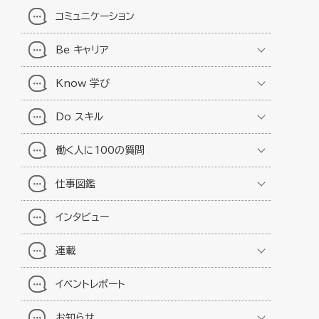
コミュニケーション
Be キャリア
Know 学び
Do スキル
働く人に100の質問
仕事図鑑
インタビュー
連載
イベントレポート
お知らせ