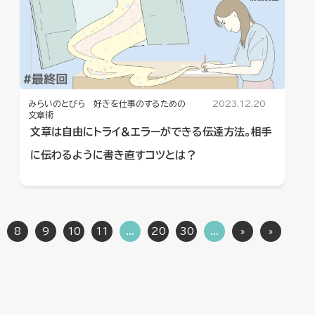
みらいのとびら 好きを仕事のするための
2023.12.20
文章術
文章は自由にトライ＆エラーができる伝達方法。相手
に伝わるように書き直すコツとは？
8
9
10
11
...
20
30
...
»
»