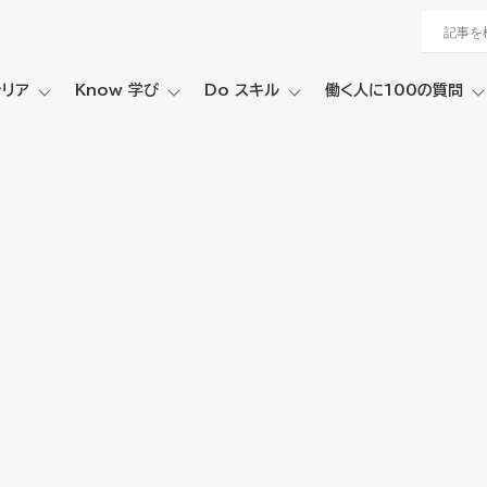
ャリア
Know 学び
Do スキル
働く人に100の質問