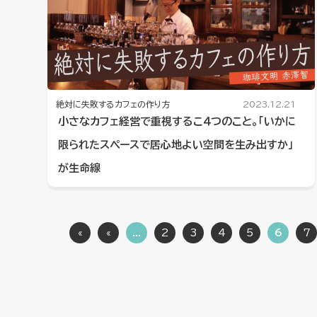
絶対に失敗するカフェの作り方
2023.12.21
小さなカフェ経営で重視するこ４つのこと。「いかに
限られたスペースで居心地よい空間を生み出すか」
が生命線
«
«
...
2
3
4
5
6
7