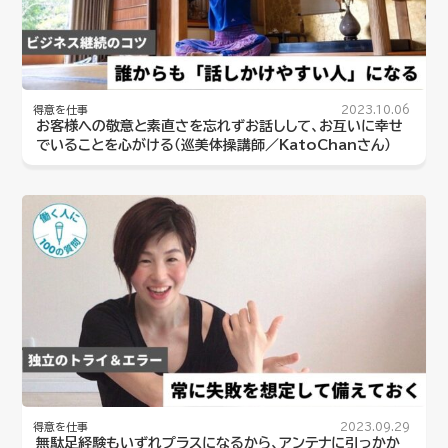
得意を仕事
2023.10.06
お客様への敬意と素直さを忘れずお話しして、お互いに幸せ
でいることを心がける（巡美体操講師／KatoChanさん）
得意を仕事
2023.09.29
無駄足経験もいずれプラスになるから、アンテナに引っかか