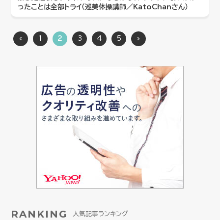
ったことは全部トライ（巡美体操講師／KatoChanさん）
«
1
2
3
4
5
»
RANKING
人気記事ランキング