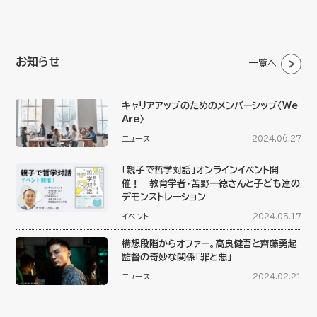
お知らせ
一覧へ
キャリアアップのためのメンバーシップ〈We
Are〉
ニュース
2024.06.27
「親子で哲学対話」オンラインイベント開
催！ 教育学者・苫野一徳さんと子ども達の
デモンストレーション
イベント
2024.05.17
構想段階からオファー。高良健吾と齊藤勇起
監督の奇妙な関係「罪と悪」
ニュース
2024.02.21