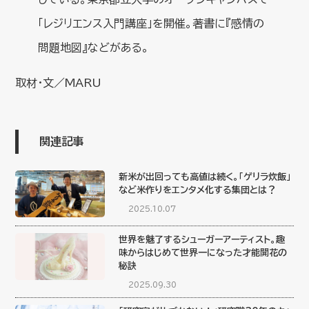
「レジリエンス入門講座」を開催。著書に『感情の
問題地図』などがある。
取材・文／MARU
関連記事
新米が出回っても高値は続く。「ゲリラ炊飯」
など米作りをエンタメ化する集団とは？
2025.10.07
世界を魅了するシューガーアーティスト。趣
味からはじめて世界一になった才能開花の
秘訣
2025.09.30