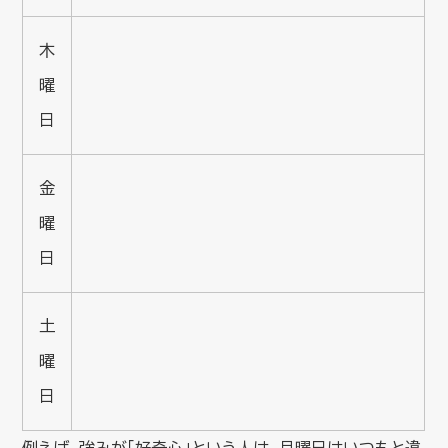
木
曜
日
金
曜
日
土
曜
日
例えば、強みが「好奇心」という人は、月曜日はいつもと違