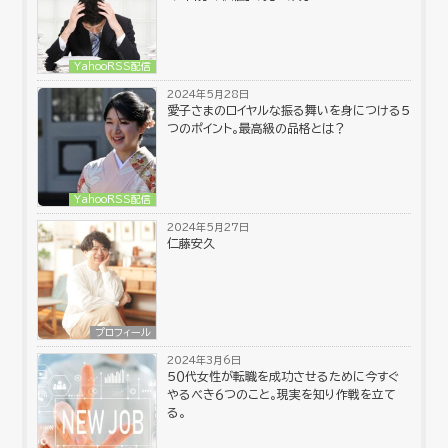
YahooRSS配信
2024年5月28日
愛子さまのロイヤルな振る舞いを身につける５
つのポイント。最高級の品格とは？
YahooRSS配信
2024年5月27日
仁藤安久
プロフィール
2024年3月6日
５０代女性が転職を成功させるために今すぐ
やるべき６つのこと。現実を知り作戦を立て
る。