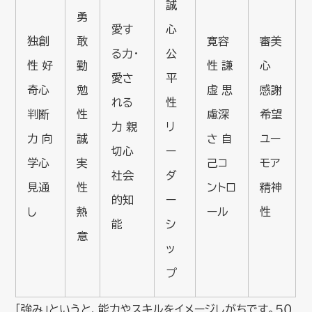
誠
勇
愛す
心
独創
敢
寛容
審美
る力・
公
性 好
勤
性 謙
心
愛さ
平
奇心
勉
虚 思
感謝
れる
性
判断
性
慮深
希望
力 親
リ
力 向
誠
さ 自
ユー
切心
ー
学心
実
己コ
モア
社会
ダ
見通
性
ントロ
精神
的知
ー
し
熱
ール
性
能
シ
意
ッ
プ
「強み」というと、能力やスキルをイメージしがちです。５０