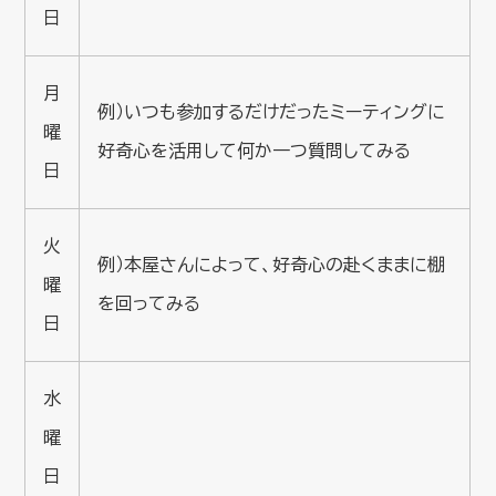
日
月
例）いつも参加するだけだったミーティングに
曜
好奇心を活用して何か一つ質問してみる
日
火
例）本屋さんによって、好奇心の赴くままに棚
曜
を回ってみる
日
水
曜
日