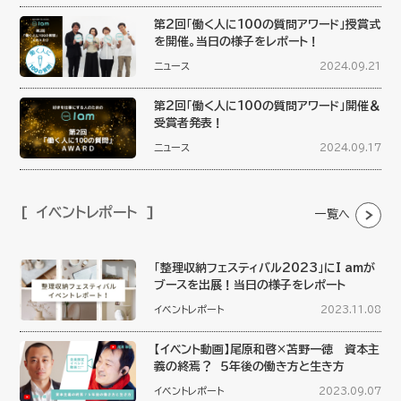
第2回「働く人に100の質問アワード」授賞式
を開催。当日の様子をレポート！
ニュース
2024.09.21
第2回「働く人に100の質問アワード」開催＆
受賞者発表！
ニュース
2024.09.17
イベントレポート
一覧へ
「整理収納フェスティバル2023」にI amが
ブースを出展！当日の様子をレポート
イベントレポート
2023.11.08
【イベント動画】尾原和啓×苫野一徳 資本主
義の終焉？ ５年後の働き方と生き方
イベントレポート
2023.09.07