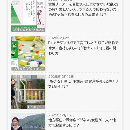
女性リーダーを目指す人に欠かせない「話し方
の設計書」。いい人、できる人で終わらないた
めの『信頼される話し方の本質』とは？
人生を変えるI amな本
2026年2月25日
『カメラマン視点で子育てしたら 双子が現役で
京大に合格しました』が教えてくれる、親の関
わり方
人生を変えるI amな本
2025年12月18日
「好きを仕事に」小説家・額賀澪が考えるキャリ
ア戦略とは？
Be キャリア
2025年12月16日
地方移住で深海魚ビジネス。女性が一人で地
方で起業するには？