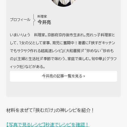
料理家
プロフィール
今井亮
いまいりょう 料理家。京都府京丹後市生まれ。売れっ子料理家と
して、１女の父として家事、育児に奮闘中！著書に『狭すぎキッチン
でもサクサク作れる超高速レシピ』（大和書房）『“炒めない”炒めも
の』（主婦と生活社）『季節で味わう、家庭で楽しむ。旬中華』（グラフ
ィック社）などがある。
今井亮の記事一覧を見る »
材料をまぜて「挟むだけ」の神レシピを紹介！
【写真で見るレシピ】秒速でレシピを確認！