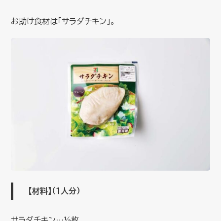
お助け食材は「サラダチキン」。
【材料】
（１人分）
サラダチキン…½枚